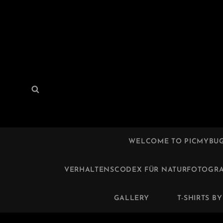
suchen
Suchen
WELCOME TO PICMYBU
VERHALTENSCODEX FÜR NATURFOTOGR
GALLERY
T-SHIRTS B