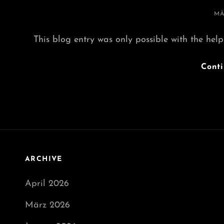
PO
MÄ
O
This blog entry was only possible with the help
Cont
ARCHIVE
April 2026
März 2026