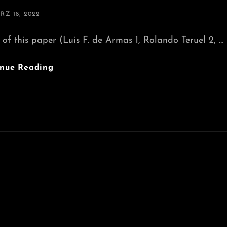
STED
RZ 18, 2022
N
 of this paper (Luis F. de Armas 1, Rolando Teruel 2, …
Centruroides
inue Reading
Edwardsii
–
Edward
Hairyhands