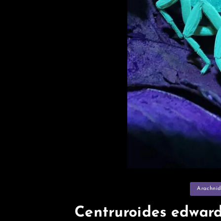
Categories
Arachnid
Centruroides edward