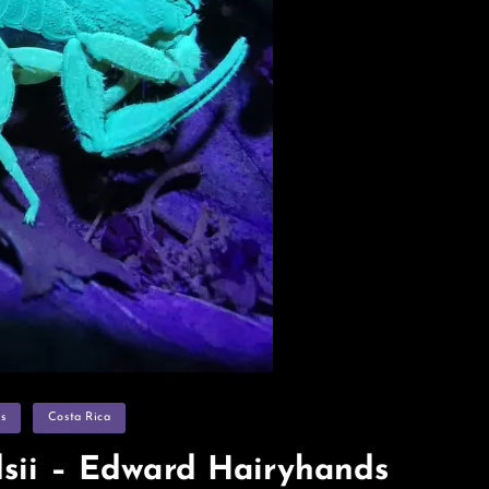
s
Costa Rica
sii – Edward Hairyhands